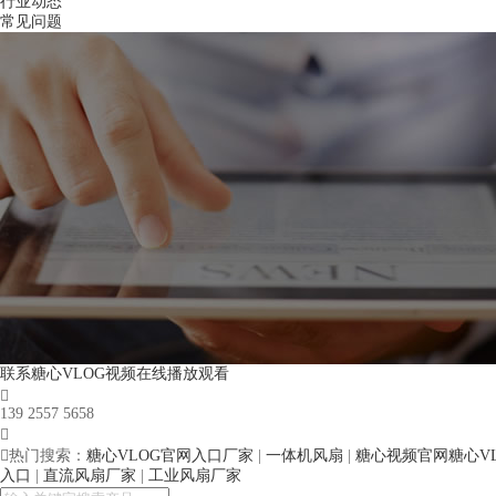
行业动态
常见问题
联系糖心VLOG视频在线播放观看

139 2557 5658


热门搜索：
糖心VLOG官网入口厂家
|
一体机风扇
|
糖心视频官网糖心V
入口
|
直流风扇厂家
|
工业风扇厂家