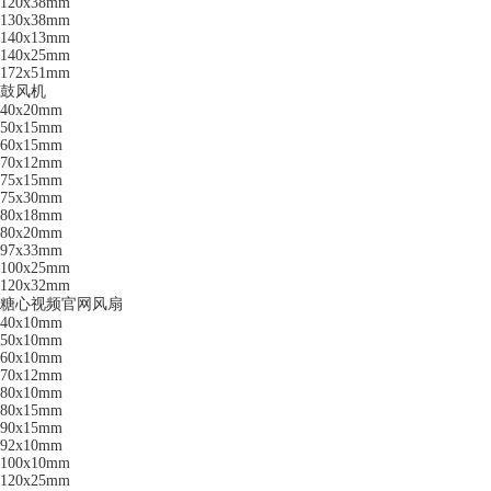
120x38mm
130x38mm
140x13mm
140x25mm
172x51mm
鼓风机
40x20mm
50x15mm
60x15mm
70x12mm
75x15mm
75x30mm
80x18mm
80x20mm
97x33mm
100x25mm
120x32mm
糖心视频官网风扇
40x10mm
50x10mm
60x10mm
70x12mm
80x10mm
80x15mm
90x15mm
92x10mm
100x10mm
120x25mm