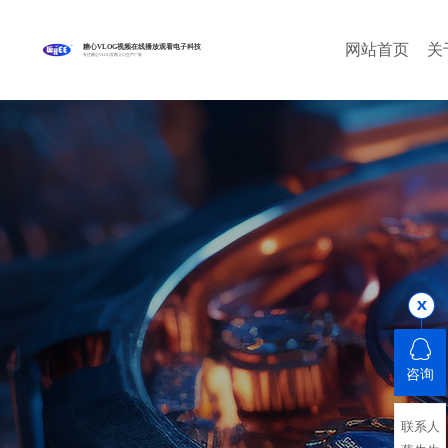
网站首页
关
糖心VLOG视频在线播放观看电子科技
专注糖心VLOG官网入口生产厂家
咨询
联系人