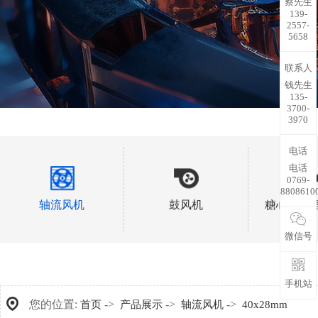
蔡先生
139-
2557-
5658
联系人
钱先生
135-
3700-
3970
电话
电话
0769-
8808610
轴流风机
鼓风机
糖心视频
微信号
手机站
您的位置:
->
->
->
首页
产品展示
轴流风机
40x28mm