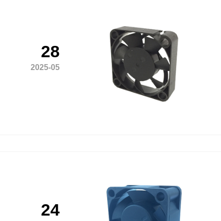
28
2025-05
24