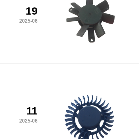
19
2025-06
11
2025-06