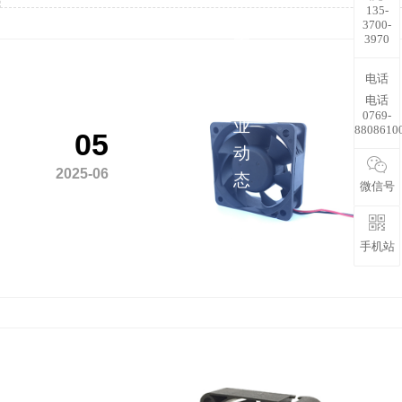
135-
解
3700-
3970
更
多
电话
行
电话
0769-
业
8808610
05
动
2025-06
态
微信号
手机站