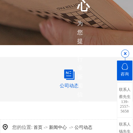
心
为
您
提
供
行
业
咨询
新
闻
公司动态
联系人
信
蔡先生
139-
息，
2557-
5658
带
您
联系人
您的位置:
->
->
首页
新闻中心
公司动态
了
钱先生