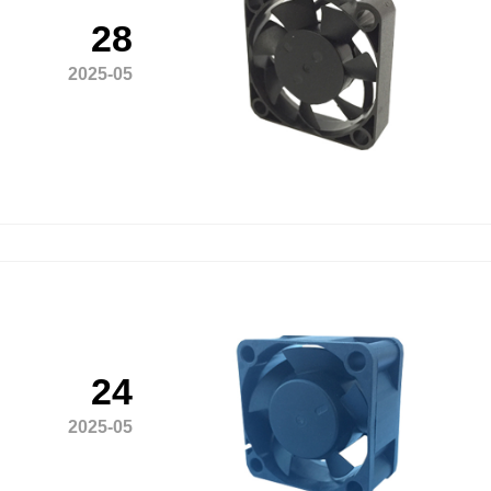
28
2025-05
24
2025-05