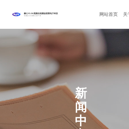
网站首页
关
糖心VLOG视频在线播放观看电子科技
专注糖心VLOG官网入口生产厂家
新
闻
中