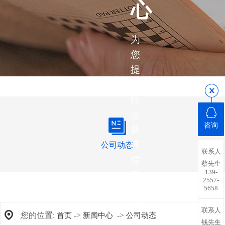
心
为
您
提
供
行
业
咨询
新
闻
公司动态
联系人
信
蔡先生
139-
息，
2557-
5658
带
您
联系人
您的位置:
->
->
首页
新闻中心
公司动态
了
钱先生