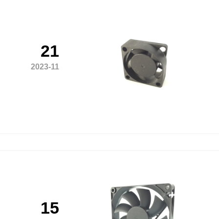
21
2023-11
15