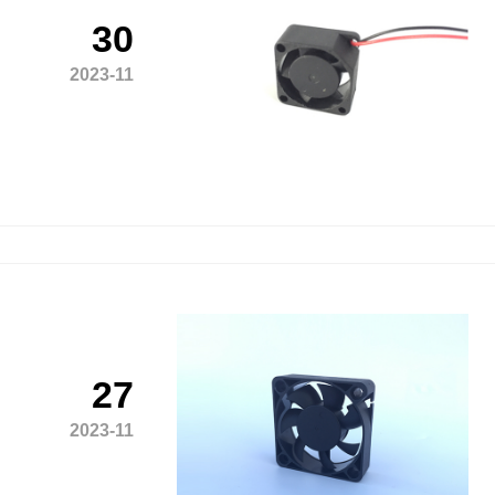
30
2023-11
27
2023-11