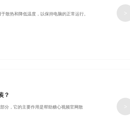
>
散热和降低温度，以保持电脑的正常运行。
？
>
部分，它的主要作用是帮助糖心视频官网散