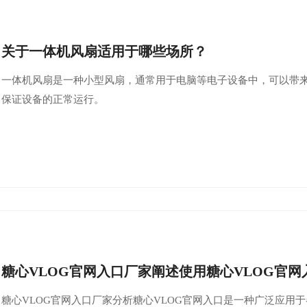
关于一体机风扇适用于哪些场所？
一体机风扇是一种小型风扇，通常用于电脑等电子设备中，可以带
保证设备的正常运行。
糖心VLOG官网入口厂家阐述使用糖心VLOG官网入
糖心VLOG官网入口厂家分析糖心VLOG官网入口是一种广泛应用于各种