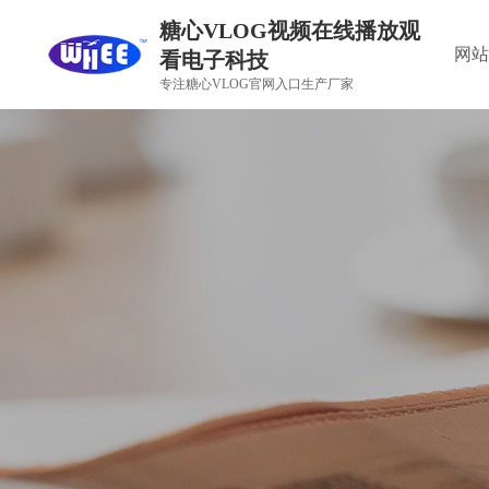
糖心VLOG视频在线播放观
网
看电子科技
专注糖心VLOG官网入口生产厂家
首