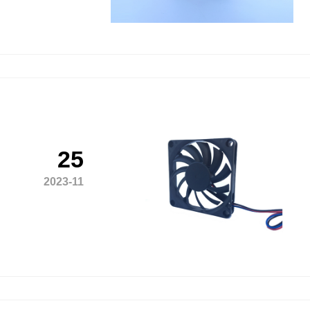
25
2023-11