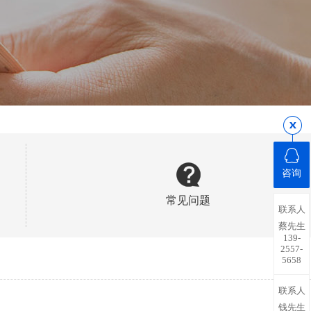
咨询
常见问题
联系人
蔡先生
139-
2557-
5658
联系人
钱先生