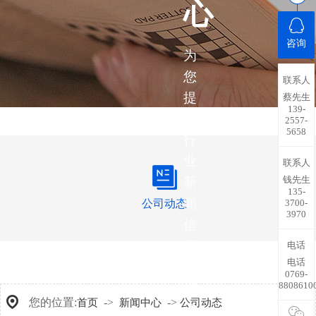
心
咨询
为
您
联系人
提
蔡先生
139-
供
2557-
5658
行
业
联系人
钱先生
新
135-
闻
公司动态
3700-
3970
信
息，
电话
电话
带
0769-
8808610
您
您的位置:
->
->
首页
新闻中心
公司动态
了