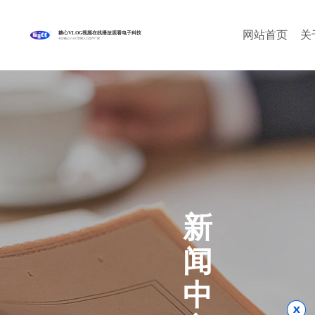
网站首页
关
糖心VLOG视频在线播放观看电子科技
专注糖心VLOG官网入口生产厂家
新
闻
中