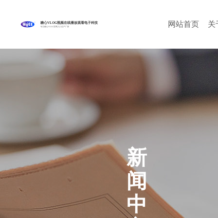
网站首页
关
糖心VLOG视频在线播放观看电子科技
专注糖心VLOG官网入口生产厂家
新
闻
中