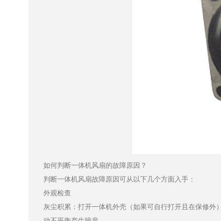
如何判断一体机风扇的故障原因？
判断一体机风扇故障原因可从以下几个方面入手：
外观检查
灰尘积累：打开一体机外壳（如果可自行打开且在保修外）
动不平衡产生噪音。