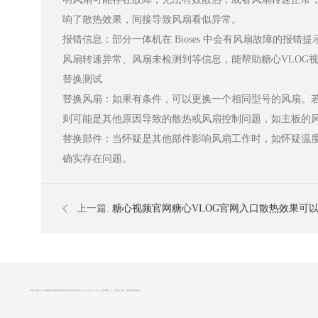
响了散热效果，间接导致风扇看似异常。
报错信息：部分一体机在 Bioses 中会有风扇故障的报错
风扇转速异常、风扇未检测到等信息，能帮助糖心VLOG视
替换测试
替换风扇：如果有条件，可以更换一个相同型号的风扇
则可能是其他原因导致的散热或风扇控制问题，如主板的风扇
替换部件：当怀疑是其他部件影响风扇工作时，如怀疑温度
确实存在问题。
上一篇:
糖心视频官网糖心VLOG官网入口散热效果可
提升呢？
东莞市糖心VLOG视频在线播放观看电子科技有限公司 Copyright © 2023
【访问量：
】
【技术支持：
东莞网站建设
】