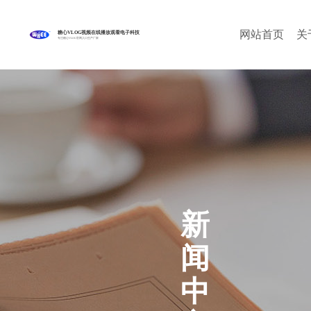
网站首页
关
糖心VLOG视频在线播放观看电子科技
专注糖心VLOG官网入口生产厂家
新
闻
中