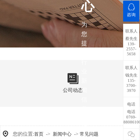
心
咨询
为
联系人
您
蔡先生
提
139-
2557-
供
5658
行
联系人
业
钱先生
新
135-
3700-
闻
公司动态
3970
信
电话
息，
电话
0769-
带
8808610
您
您的位置:
->
->
首页
新闻中心
常见问题
了