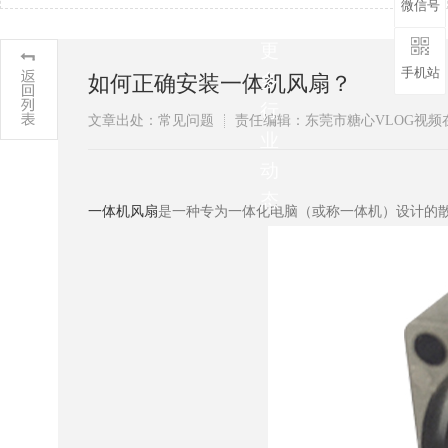
微信号
解
更
手机站
多
如何正确安装一体机风扇？
行
文章出处：常见问题
责任编辑：东莞市糖心VLO
业
动
态
一体机风扇
是一种专为一体化电脑（或称一体机）设计的散热装置