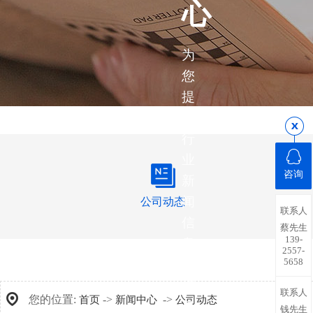
心
为
您
提
供
行
业
咨询
新
闻
公司动态
联系人
信
蔡先生
139-
息，
2557-
5658
带
您
联系人
您的位置:
->
->
首页
新闻中心
公司动态
了
钱先生