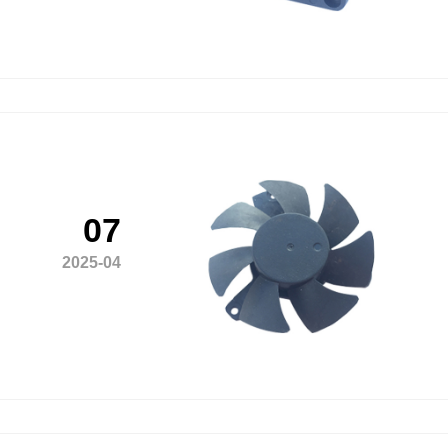
07
2025-04