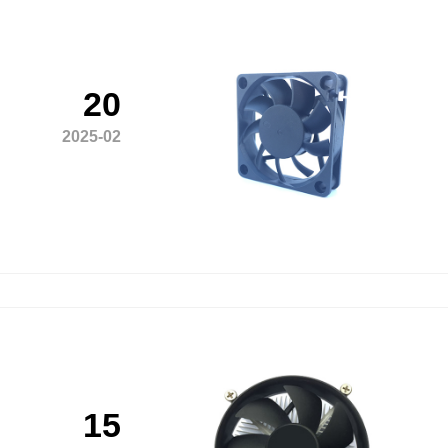
20
2025-02
15