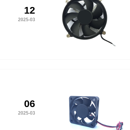
12
2025-03
06
2025-03