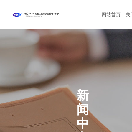
网站首页
关
糖心VLOG视频在线播放观看电子科技
专注糖心VLOG官网入口生产厂家
新
闻
中