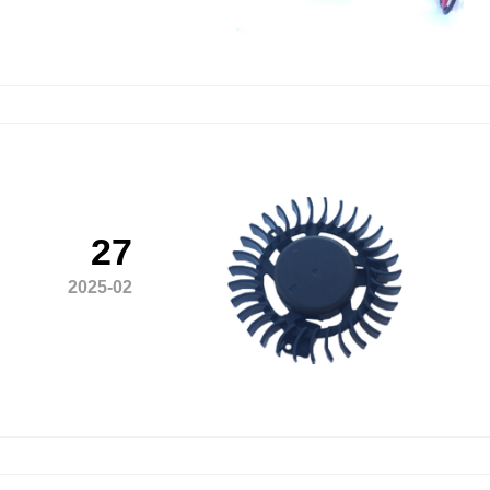
27
2025-02