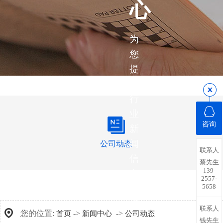
心
为
您
提
供
行
业
咨询
新
闻
公司动态
联系人
信
蔡先生
139-
息，
2557-
5658
带
您
联系人
您的位置:
->
->
首页
新闻中心
公司动态
了
钱先生