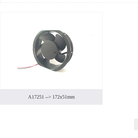
A17251 --> 172x51mm