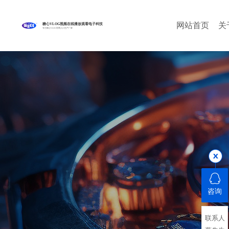
网站首页
关
糖心VLOG视频在线播放观看电子科技
专注糖心VLOG官网入口生产厂家
咨询
联系人