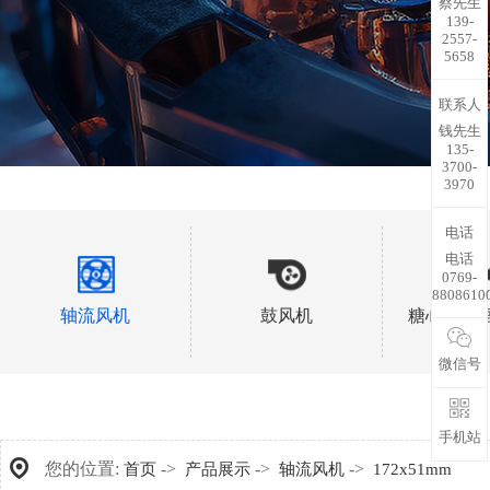
蔡先生
139-
2557-
5658
联系人
钱先生
135-
3700-
3970
电话
电话
0769-
8808610
轴流风机
鼓风机
糖心视频
微信号
手机站
您的位置:
->
->
->
首页
产品展示
轴流风机
172x51mm