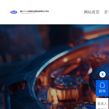
网站首页
关
糖心VLOG视频在线播放观看电子科技
专注糖心VLOG官网入口生产厂家
咨询
联系人