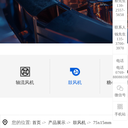
蔡先生
139-
2557-
5658
联系人
钱先生
135-
3700-
3970
电话
电话
0769-
8808610
轴流风机
鼓风机
糖心视频
微信号
手机站
您的位置:
->
->
->
首页
产品展示
鼓风机
75x15mm