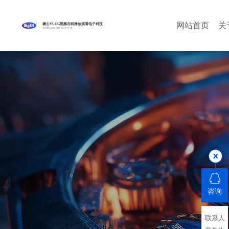
网站首页
关
糖心VLOG视频在线播放观看电子科技
专注糖心VLOG官网入口生产厂家
咨询
联系人