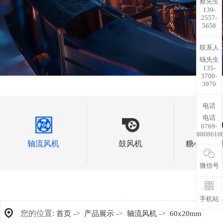
蔡先生
139-
2557-
5658
联系人
钱先生
135-
3700-
3970
电话
电话
0769-
8808610
轴流风机
鼓风机
糖心视频
微信号
手机站
您的位置:
->
->
->
首页
产品展示
轴流风机
60x20mm