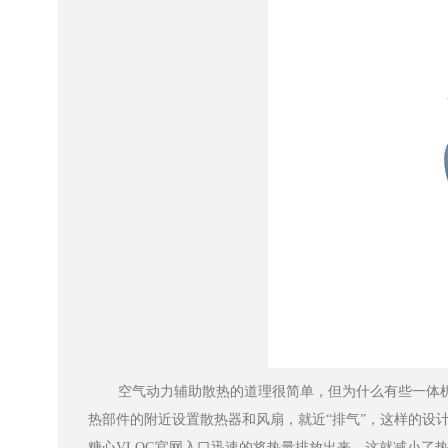
空气动力辅助散热的道理很简单，但为什么有些一体机采用
热部件的附近设置散热器和风扇，就近“排气”，这样的设计
糖心VLOG官网入口迅速的将热量排放出来，这就减小了热管