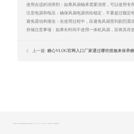
使用合适的润滑剂：如果风扇轴承需要润滑，可以使用专
注意电源和电压：确保风扇电源供给稳定，不要超过额定电
避免震动和撞击：在使用过程中，应避免风扇受到剧烈震动和撞
存储注意事项：如果长时间不使用一体机风扇，应将其存放在
上一篇:
糖心VLOG官网入口厂家通过哪些措施来保养糖
入口？
东莞市糖心VLOG视频在线播放观看电子科技有限公司 Copyright © 2023
【访问量：
】
【技术支持：
东莞网站建设
】