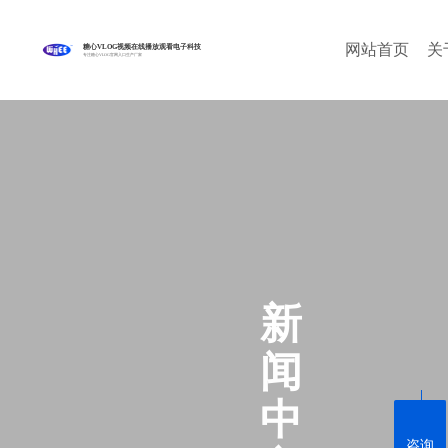
网站首页
关
糖心VLOG视频在线播放观看电子科技
专注糖心VLOG官网入口生产厂家
新
闻
中
咨询