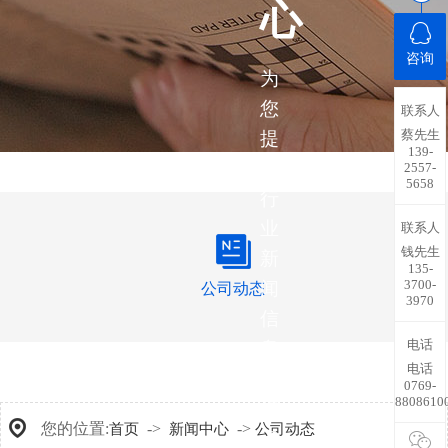
心
咨询
为
您
联系人
蔡先生
提
139-
供
2557-
5658
行
业
联系人
钱先生
新
135-
3700-
闻
公司动态
3970
信
电话
息，
电话
带
0769-
8808610
您
您的位置:
->
->
首页
新闻中心
公司动态
了