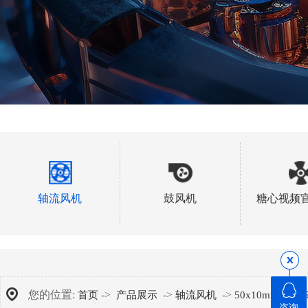
轴流风机
鼓风机
糖心视频
您的位置:
->
->
->
->
首页
产品展示
轴流风机
50x10mm
A
咨询