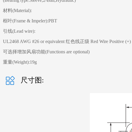
(Bearing type:Sleeve,2-Ball,Hydraulic)
材料(Material):
框叶(Frame & Impeler):PBT
引线(Lead wire):
UL2468 AWG #26 or equivalent 红色线正级 Red Wire Positive (+
可选择增加风扇功能(Functions are optional)
重量(Weight):19g
尺寸图: