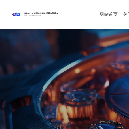
网站首页
关
糖心VLOG视频在线播放观看电子科技
专注糖心VLOG官网入口生产厂家