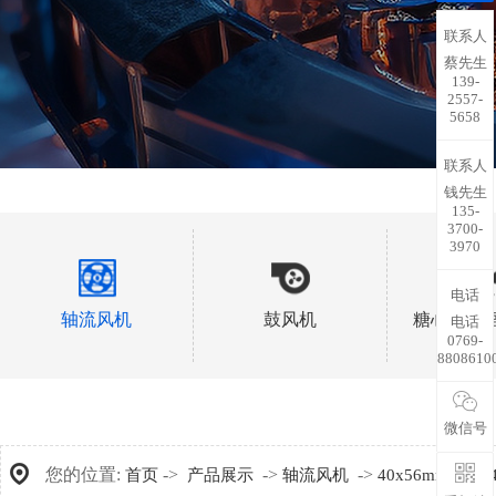
联系人
蔡先生
139-
2557-
5658
联系人
钱先生
135-
3700-
3970
电话
轴流风机
鼓风机
糖心视频
电话
0769-
8808610
微信号
您的位置:
->
->
->
->
首页
产品展示
轴流风机
40x56mm
A4