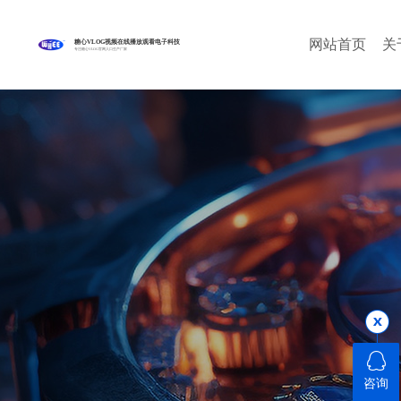
网站首页
关
糖心VLOG视频在线播放观看电子科技
专注糖心VLOG官网入口生产厂家
咨询