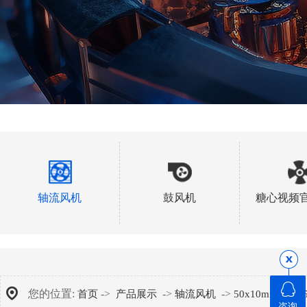
轴流风机
鼓风机
糖心视频
您的位置:
->
->
->
->
首页
产品展示
轴流风机
50x10mm
A
咨询