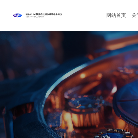
网站首页
关
糖心VLOG视频在线播放观看电子科技
专注糖心VLOG官网入口生产厂家