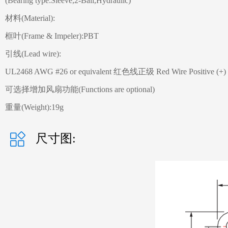
(Bearing type:Sleeve,2-Ball,Hydraulic)
材料(Material):
框叶(Frame & Impeler):PBT
引线(Lead wire):
UL2468 AWG #26 or equivalent 红色线正级 Red Wire Positive (+
可选择增加风扇功能(Functions are optional)
重量(Weight):19g
尺寸图: