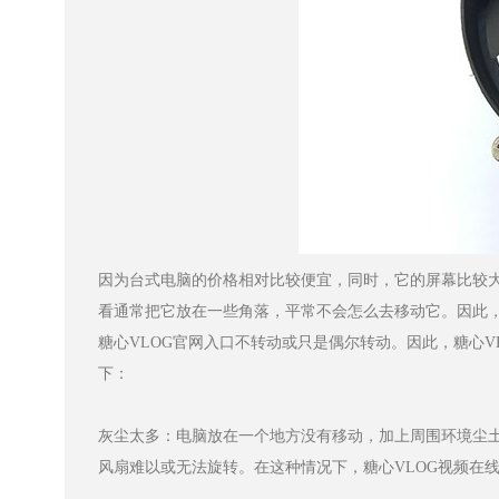
因为台式电脑的价格相对比较便宜，同时，它的屏幕比较大
看通常把它放在一些角落，平常不会怎么去移动它。因
糖心VLOG官网入口不转动或只是偶尔转动。因此，
下：
灰尘太多：电脑放在一个地方没有移动，加上周围环境尘土飞
风扇难以或无法旋转。在这种情况下，糖心VLOG视频