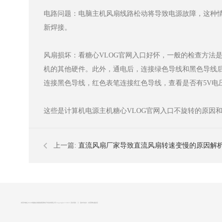
电路问题：电脑主机风扇线路松动将导致电源故障，这
新焊接。
风扇损坏：看糖心VLOG官网入口好怀，一般的检查方法
机的其他硬件。此外，通电后，连接绿色导线和黑色导
连接黑色导线，红色表笔连接红色导线，查看是否有5V电压
这些是计算机电源主机糖心VLOG官网入口不旋转的原因和解决方案
上一篇:
直流风扇厂家导致直流风扇转速变慢的原因解
东莞市糖心VLOG视频在线播放观看电子科技有限公司 Copyright © 2023
【访问量：
】
【技术支持：
东莞网站建设
】