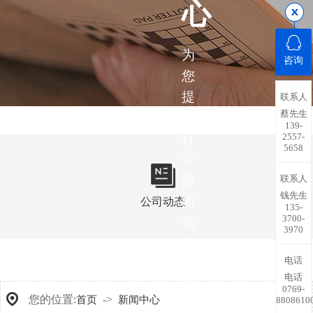
心
为
咨询
您
提
联系人
蔡先生
供
139-
2557-
行
5658
业
联系人
新
钱先生
闻
公司动态
135-
3700-
信
3970
息，
电话
带
电话
您
0769-
您的位置:
->
首页
新闻中心
8808610
了