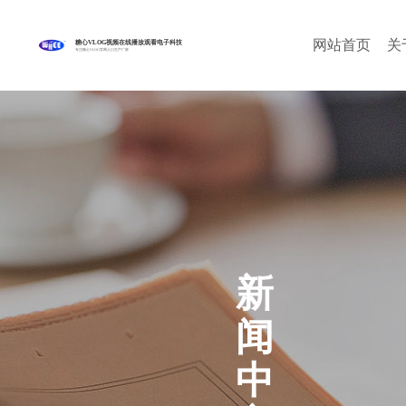
网站首页
关
糖心VLOG视频在线播放观看电子科技
专注糖心VLOG官网入口生产厂家
新
闻
中