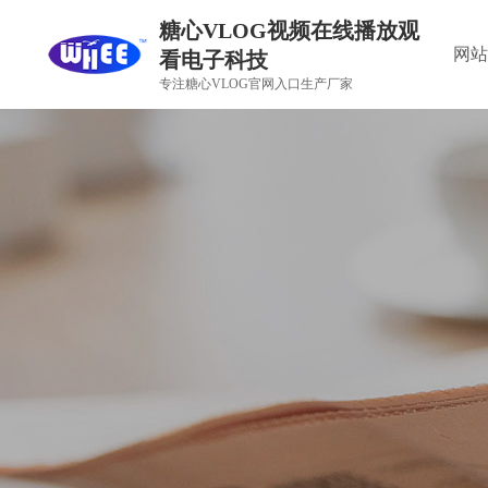
糖心VLOG视频在线播放观
网
看电子科技
专注糖心VLOG官网入口生产厂家
首