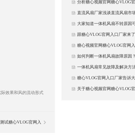
需要更换？
分析糖心视频官网糖心VLOG
网入口需要做哪些维护工作？
直流风扇厂家浅谈直流风扇市
前景怎么样？
大家知道一体机风扇不转原因
能有哪些吗？
跟糖心VLOG官网入口厂家来
解下糖心VLOG官网入口使用
糖心视频官网糖心VLOG官网
命一般有多长？
口散热效果可以通过哪些方式
如何判断一体机风扇故障原因
升呢？
一体机风扇常见故障及解决方
是什么？
糖心VLOG官网入口厂家告诉
家糖心VLOG官网入口在日常
关于糖心视频官网糖心VLOG
散热实际效果和风的流动形式
活中常用在哪些地方？
网入口生产过程中有哪些要求
件？
测试糖心VLOG官网入