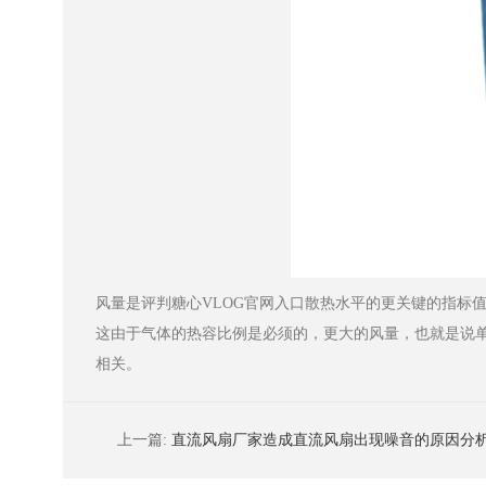
风量是评判糖心VLOG官网入口散热水平的更关键的指标值，
这由于气体的热容比例是必须的，更大的风量，也就是
相关。
上一篇:
直流风扇厂家造成直流风扇出现噪音的原因分析