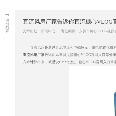
直流风扇厂家告诉你直流糖心VLOG官网
文章出处：新闻中心
责任编辑：东莞市糖心VLOG
直流风扇是通过直流电压和电磁感应，由电能转化成机械
直流风扇厂家
告诉你风量就是指糖心VLOG官网入口每分排出
方米计算出来，就是说CMM。糖心VLOG官网入口常