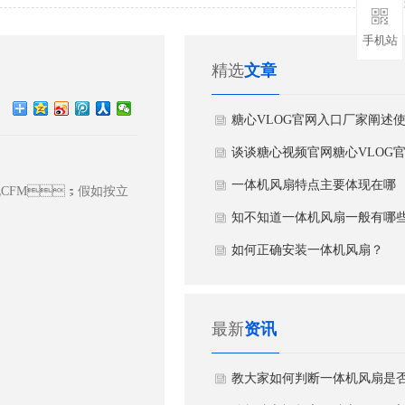
手机站
精选
文章
糖心VLOG官网入口厂家阐述
用糖心VLOG官网入口散热降
谈谈糖心视频官网糖心VLOG
噪音有几个方法？
网入口具有哪些独特优点？
一体机风扇特点主要体现在哪
说CFM；假如按立
里？
知不知道一体机风扇一般有哪
特点？
如何正确安装一体机风扇？
最新
资讯
教大家如何判断一体机风扇是