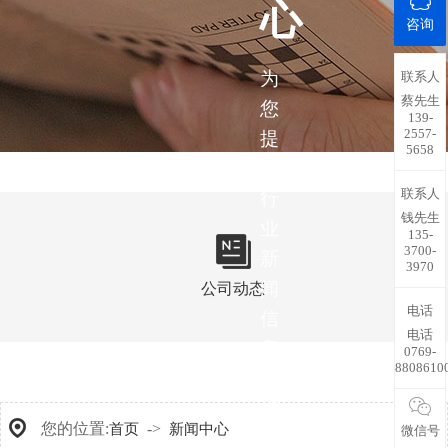
心
咨询
为
联系人
蔡先生
您
139-
2557-
提
5658
供
联系人
行
钱先生
业
135-
3700-
新
3970
闻
公司动态
电话
信
电话
息，
0769-
8808610
带
您
您的位置:
->
首页
新闻中心
微信号
了