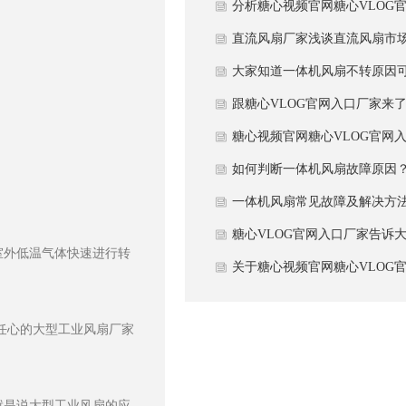
需要更换？
分析糖心视频官网糖心VLOG
网入口需要做哪些维护工作？
直流风扇厂家浅谈直流风扇市
前景怎么样？
大家知道一体机风扇不转原因
能有哪些吗？
跟糖心VLOG官网入口厂家来
解下糖心VLOG官网入口使用
糖心视频官网糖心VLOG官网
命一般有多长？
口散热效果可以通过哪些方式
如何判断一体机风扇故障原因
升呢？
一体机风扇常见故障及解决方
是什么？
糖心VLOG官网入口厂家告诉
与室外低温气体快速进行转
家糖心VLOG官网入口在日常
关于糖心视频官网糖心VLOG
活中常用在哪些地方？
网入口生产过程中有哪些要求
责任心的大型工业风扇厂家
件？
也就是说大型工业风扇的应