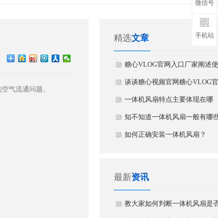
微信号
手机站
精选
文章
糖心VLOG官网入口厂家阐述
用糖心VLOG官网入口散热降
谈谈糖心视频官网糖心VLOG
气流通问题。
噪音有几个方法？
网入口具有哪些独特优点？
一体机风扇特点主要体现在哪
里？
知不知道一体机风扇一般有哪
特点？
如何正确安装一体机风扇？
最新
资讯
教大家如何判断一体机风扇是