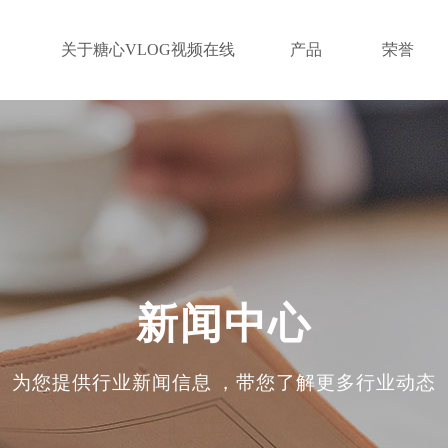
站
关于糖心VLOG视频在线
产品
荣誉
页
播放观看
展示
资质
新闻中心
为您提供行业新闻信息，带您了解更多行业动态