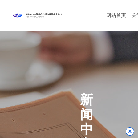
网站首页
关
糖心VLOG视频在线播放观看电子科技
专注糖心VLOG官网入口生产厂家
新
闻
中