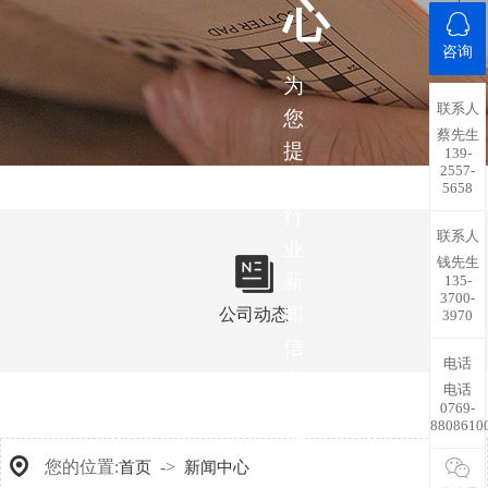
心
咨询
为
联系人
您
蔡先生
提
139-
2557-
供
5658
行
联系人
业
钱先生
新
135-
3700-
闻
公司动态
3970
信
电话
息，
电话
0769-
带
8808610
您
您的位置:
->
首页
新闻中心
了