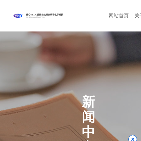
网站首页
关
糖心VLOG视频在线播放观看电子科技
专注糖心VLOG官网入口生产厂家
新
闻
中