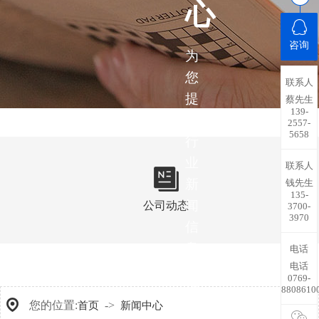
心
咨询
为
您
联系人
提
蔡先生
139-
供
2557-
5658
行
业
联系人
新
钱先生
135-
闻
公司动态
3700-
3970
信
息，
电话
电话
带
0769-
您
8808610
您的位置:
->
首页
新闻中心
了