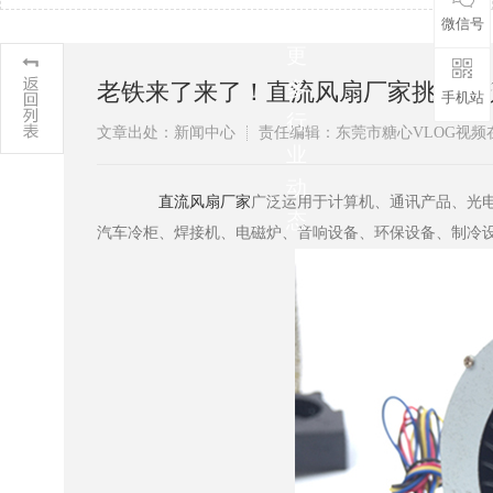
解
微信号
更
多
老铁来了来了！直流风扇厂家挑选
手机站
行
文章出处：新闻中心
责任编辑：东莞市糖心VLOG
业
动
​
直流风扇厂家
广泛运用于计算机、通讯产品、光电
态
汽车冷柜、焊接机、电磁炉、音响设备、环保设备