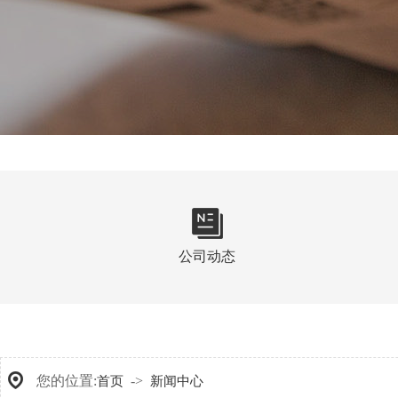
公司动态
您的位置:
->
首页
新闻中心