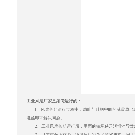
工业风扇厂家是如何运行的：
1、风扇长期运行过程中，扇叶与叶柄中间的减震
螺丝即可解决问题。
2、工业风扇长期运行后，里面的轴承缺乏润滑油导致出现噪
3、目前市面上有些工业风扇厂家为了节省成本，扇叶