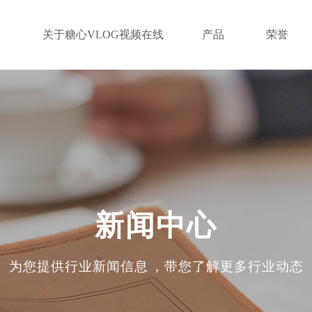
站
关于糖心VLOG视频在线
产品
荣誉
页
播放观看
展示
资质
新闻中心
为您提供行业新闻信息，带您了解更多行业动态