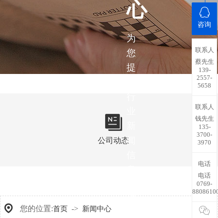
心
咨询
为
联系人
您
蔡先生
提
139-
2557-
供
5658
行
联系人
业
钱先生
新
135-
3700-
闻
公司动态
3970
信
电话
息，
电话
带
0769-
8808610
您
您的位置:
->
首页
新闻中心
了