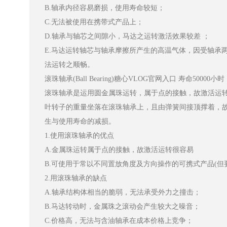
B.轴承内径容易磨损，使用寿命较短；
C.无法被使用在携带式产品上；
D.轴承与轴芯之间隙小，马达之运转激活效果较差 ；
E.马达运转轴芯与轴承摩擦所产生的高温气体，因受轴承两
法运转之顺畅。
滚珠轴承(Ball Bearing)糖心VLOG官网入口 寿命50000小时
滚珠轴承是运用圆金属珠运转，属于点的接触，故激活运转很容
叶转子的重量坐落在滚珠轴承上，且由弹簧间接顶撑着，故
生与使用寿命的减损。
1.使用滚珠轴承的优点
A.金属珠运转属于点的接触，故激活运转很容易
B.可使用于常以不同置放角度及方向操作的可携式产品(但要防止乱
2.用滚珠轴承的缺点
A.轴承结构体相当的脆弱，无法承受外力之撞击；
B.马达转动时，金属珠之滚动会产生较大之噪音；
C.价格高，无法与含油轴承在成本价格上竞争；