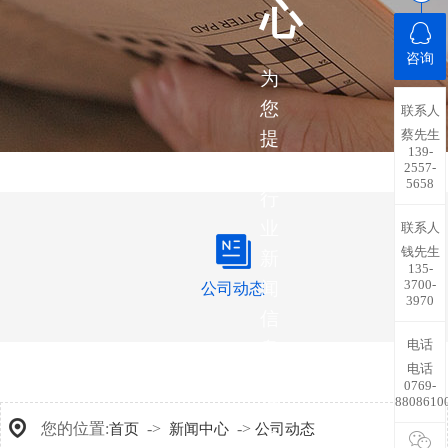
心
咨询
为
您
联系人
蔡先生
提
139-
供
2557-
5658
行
业
联系人
钱先生
新
135-
3700-
闻
公司动态
3970
信
电话
息，
电话
带
0769-
8808610
您
您的位置:
->
->
首页
新闻中心
公司动态
了