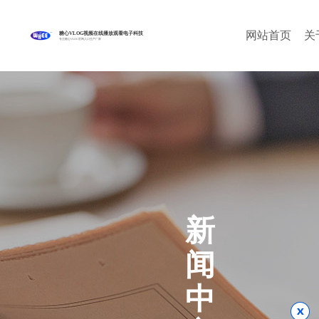
网站首页
关
糖心VLOG视频在线播放观看电子科技
专注糖心VLOG官网入口生产厂家
新
闻
中