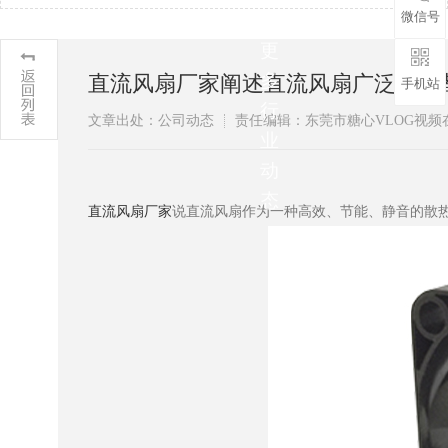
微信号
解
更
多
直流风扇厂家阐述直流风扇广泛领域都有
手机站
行
文章出处：公司动态
责任编辑：东莞市糖心VLOG
业
动
态
直流风扇厂家
说直流风扇作为一种高效、节能、静音的散