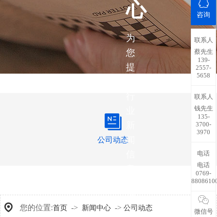
心
咨询
为
联系人
您
蔡先生
139-
提
2557-
5658
供
行
联系人
钱先生
业
135-
新
3700-
3970
闻
公司动态
信
电话
电话
息，
0769-
8808610
带
您
您的位置:
->
->
首页
新闻中心
公司动态
了
微信号