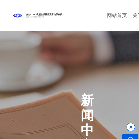
网站首页
关
糖心VLOG视频在线播放观看电子科技
专注糖心VLOG官网入口生产厂家
新
闻
中