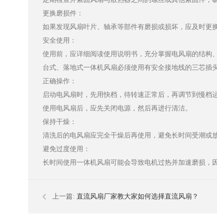
更换磨损件：
如果发现风扇叶片、轴承等部件有磨损或损坏，应及时更换
安全使用：
使用前，应详细阅读使用说明书，充分掌握电风扇的结构、
台式、落地式一体机风扇必须使用有安全接地线的三芯插头与插
正确操作：
启动电风扇时，先用快档，待转速正常后，再调节到慢档
使用电风扇后，应先关闭电源，然后再进行清洁。
保持干燥：
清洗后的电风扇应完全干燥后再使用，避免长时间受潮或放置
避免过度使用：
长时间使用一体机风扇可能会导致电机过热并加速磨损，因此应避
上一篇:
直流风扇厂家教大家如何选择直流风扇？