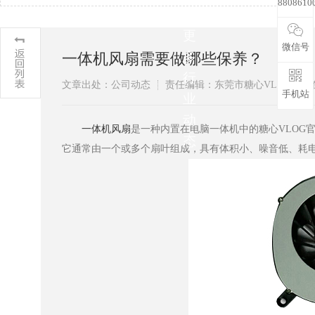
8808610
解
更
微信号
多
一体机风扇需要做哪些保养？
行
文章出处：公司动态
责任编辑：东莞市糖心VLO
手机站
业
动
一体机风扇
是一种内置在电脑一体机中的糖心VLOG官网入口
态
它通常由一个或多个扇叶组成，具有体积小、噪音低、耗电