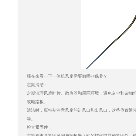
现在来看一下一体机风扇需要做哪些保养？
定期清洁：
定期清理风扇叶片、散热器和周围环境，避免灰尘和
或电路板。
清洁时，应特别注意风扇的进风口和出风口，这些位置通
净。
检查紧固件：
定期检查并紧固风扇与散热器之间的螺丝或其他紧固件，确保它