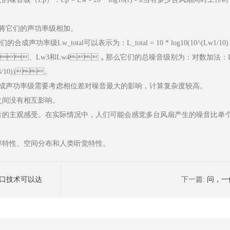
将它们的声功率级相加。
total可以表示为：L_total = 10 * log10(10^(Lw1/10) +
Lw3和Lw4，那么它们的总噪音级别为：对数加法：L_tota
^(Lw4/10))。
，合成声功率级需要考虑相位差对噪音最大的影响，计算复杂度较高。
间没有相互影响。
的主观感受。在实际情况中，人们可能会感觉多台风扇产生的噪音比单个风
频率特性、空间分布和人类听觉特性。
入口技术可以达
下一篇:
问