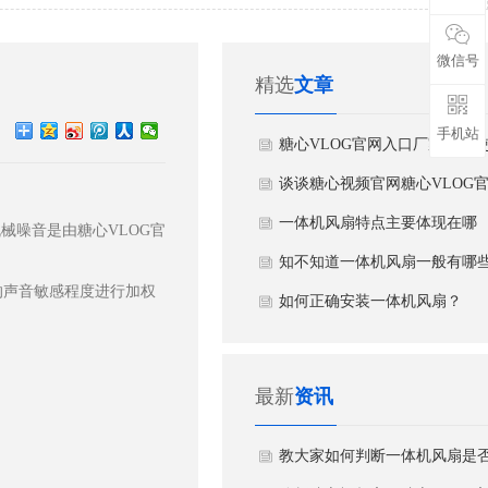
微信号
精选
文章
手机站
糖心VLOG官网入口厂家阐述
用糖心VLOG官网入口散热降
谈谈糖心视频官网糖心VLOG
噪音有几个方法？
网入口具有哪些独特优点？
一体机风扇特点主要体现在哪
机械噪音是由糖心VLOG官
里？
知不知道一体机风扇一般有哪
率的声音敏感程度进行加权
特点？
如何正确安装一体机风扇？
最新
资讯
教大家如何判断一体机风扇是