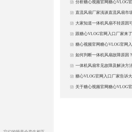
需要更换？
分析糖心视频官网糖心VLOG
网入口需要做哪些维护工作？
直流风扇厂家浅谈直流风扇市
前景怎么样？
大家知道一体机风扇不转原因
能有哪些吗？
跟糖心VLOG官网入口厂家来
解下糖心VLOG官网入口使用
糖心视频官网糖心VLOG官网
命一般有多长？
口散热效果可以通过哪些方式
如何判断一体机风扇故障原因
升呢？
一体机风扇常见故障及解决方
是什么？
糖心VLOG官网入口厂家告诉
家糖心VLOG官网入口在日常
关于糖心视频官网糖心VLOG
活中常用在哪些地方？
网入口生产过程中有哪些要求
件？
时，它们的噪音会产生相互