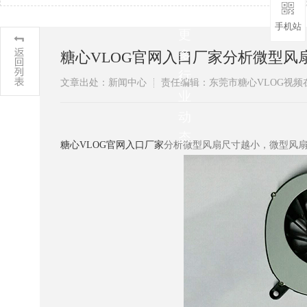
解
手机站
更
多
糖心VLOG官网入口厂家分析微型风扇
行
文章出处：新闻中心
责任编辑：东莞市糖心VLO
业
动
态
糖心VLOG官网入口厂家
分析微型风扇尺寸越小，微型风扇的