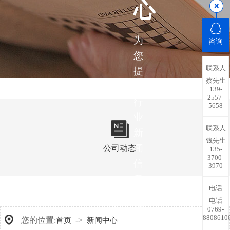
心
为
咨询
您
联系人
提
蔡先生
供
139-
2557-
行
5658
业
联系人
新
钱先生
闻
公司动态
135-
3700-
信
3970
息，
电话
带
电话
您
0769-
8808610
您的位置:
->
首页
新闻中心
了