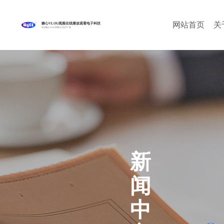
网站首页
关
糖心VLOG视频在线播放观看电子科技
专注糖心VLOG官网入口生产厂家
新
闻
中