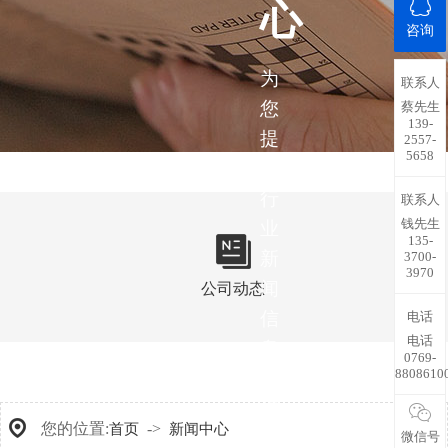
心
咨询
为
联系人
您
蔡先生
139-
提
2557-
5658
供
行
联系人
钱先生
业
135-
新
3700-
3970
闻
公司动态
信
电话
电话
息，
0769-
8808610
带
您
您的位置:
->
首页
新闻中心
了
微信号