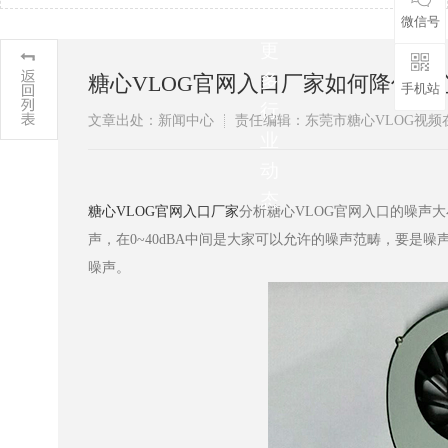
解
微信号
更
多
糖心VLOG官网入口厂家如何降低糖心VL
手机站
行
文章出处：新闻中心
责任编辑：东莞市糖心VLO
业
动
态
糖心VLOG官网入口厂家
分析糖心VLOG官网入口的噪声大
声，在0~40dBA中间是大家可以允许的噪声范畴，
噪声。