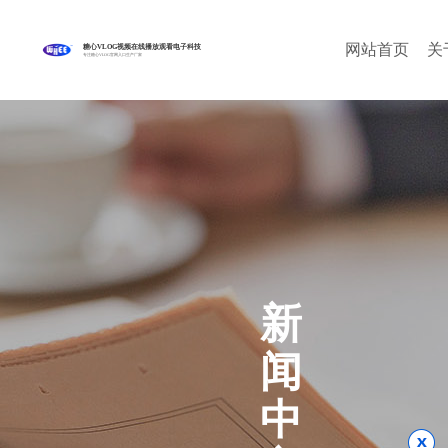
网站首页
关
糖心VLOG视频在线播放观看电子科技
专注糖心VLOG官网入口生产厂家
新
闻
中