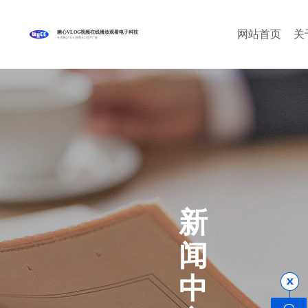
网站首页
关
糖心VLOG视频在线播放观看电子科技
专注糖心VLOG官网入口生产厂家
新
闻
中