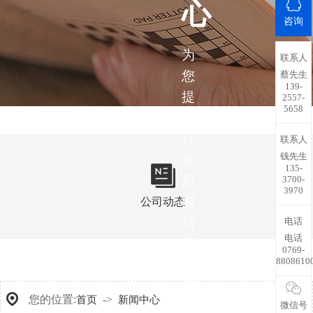
心
咨询
为
联系人
您
蔡先生
139-
提
2557-
5658
供
行
联系人
钱先生
业
135-
新
3700-
3970
闻
公司动态
信
电话
电话
息，
0769-
8808610
带
您
您的位置:
->
首页
新闻中心
了
微信号