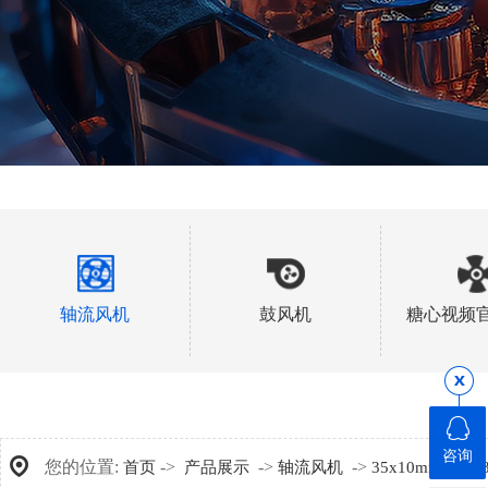
轴流风机
鼓风机
糖心视频
咨询
您的位置:
->
->
->
->
首页
产品展示
轴流风机
35x10mm
A3