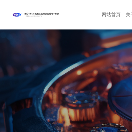
网站首页
关
糖心VLOG视频在线播放观看电子科技
专注糖心VLOG官网入口生产厂家