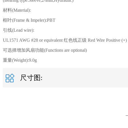
(Bearing type:Sleeve,2-Ball,Hydraulic)
材料(Material):
框叶(Frame & Impeler):PBT
引线(Lead wire):
UL1571 AWG #28 or equivalent 红色线正级 Red Wire Positive (+
可选择增加风扇功能(Functions are optional)
重量(Weight):9.0g
尺寸图: