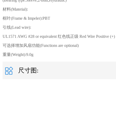
(Bearing type:Sleeve,2-Ball,Hydraulic)
材料(Material):
框叶(Frame & Impeler):PBT
引线(Lead wire):
UL1571 AWG #28 or equivalent 红色线正级 Red Wire Positive (+
可选择增加风扇功能(Functions are optional)
重量(Weight):9.0g
尺寸图: