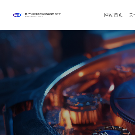
网站首页
关
糖心VLOG视频在线播放观看电子科技
专注糖心VLOG官网入口生产厂家