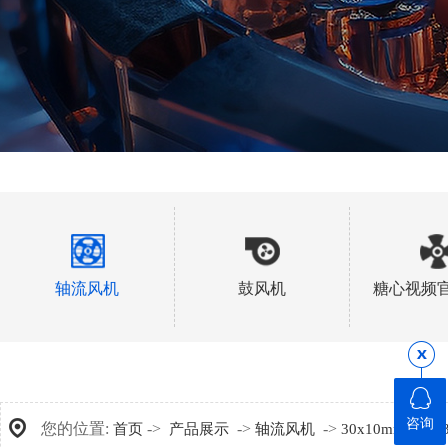
轴流风机
鼓风机
糖心视频
咨询
您的位置:
->
->
->
->
首页
产品展示
轴流风机
30x10mm
A3