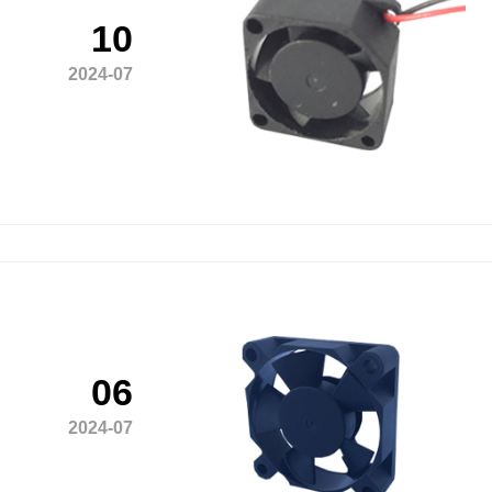
10
2024-07
06
2024-07