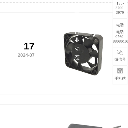
135-
解
3700-
3970
更
多
电话
行
电话
0769-
业
8808610
17
动
2024-07
态
微信号
手机站