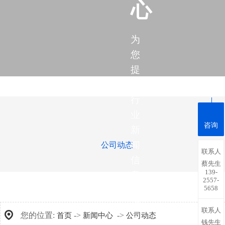
心
为
您
提
供
行
业
咨询
新
闻
公司动态
联系人
信
蔡先生
139-
息，
2557-
5658
带
您
联系人
您的位置:
->
->
首页
新闻中心
公司动态
了
钱先生