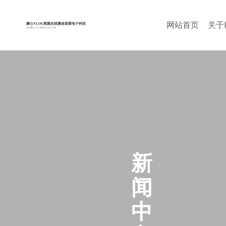
网站首页
关于
糖心VLOG视频在线播放观看电子科技
专注糖心VLOG官网入口生产厂家
新
闻
中