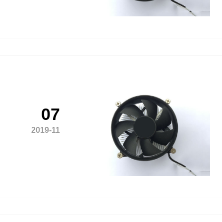
07
2019-11