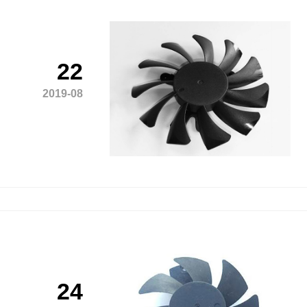
22
2019-08
24