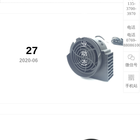
135-
解
3700-
3970
更
多
电话
行
电话
0769-
业
8808610
27
动
2020-06
态
微信号
手机站