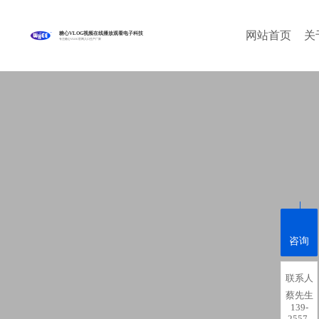
网站首页
关
糖心VLOG视频在线播放观看电子科技
专注糖心VLOG官网入口生产厂家
咨询
联系人
蔡先生
139-
2557-