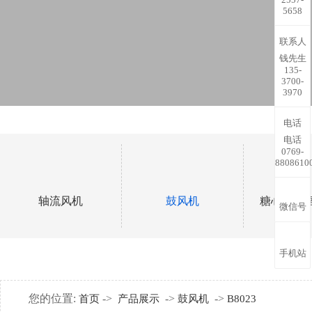
5658
联系人
钱先生
135-
3700-
3970
电话
电话
0769-
8808610
轴流风机
鼓风机
糖心视频
微信号
手机站
您的位置:
->
->
->
首页
产品展示
鼓风机
B8023