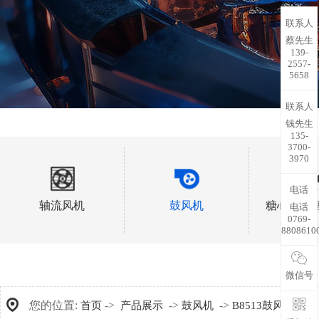
联系人
蔡先生
139-
2557-
5658
联系人
钱先生
135-
3700-
3970
电话
轴流风机
鼓风机
糖心视频
电话
0769-
8808610
微信号
您的位置:
->
->
->
首页
产品展示
鼓风机
B8513鼓风机