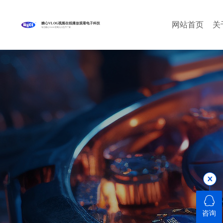
网站首页
关
糖心VLOG视频在线播放观看电子科技
专注糖心VLOG官网入口生产厂家
咨询