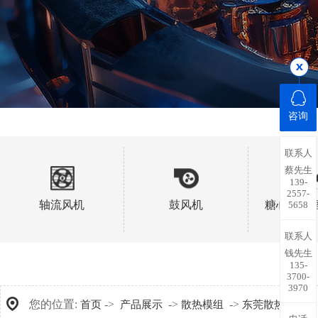
咨询
联系人
蔡先生
139-
2557-
轴流风机
鼓风机
糖心视频
5658
联系人
钱先生
135-
3700-
3970
您的位置:
->
->
->
首页
产品展示
散热模组
东莞散热模组