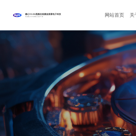
网站首页
关
糖心VLOG视频在线播放观看电子科技
专注糖心VLOG官网入口生产厂家