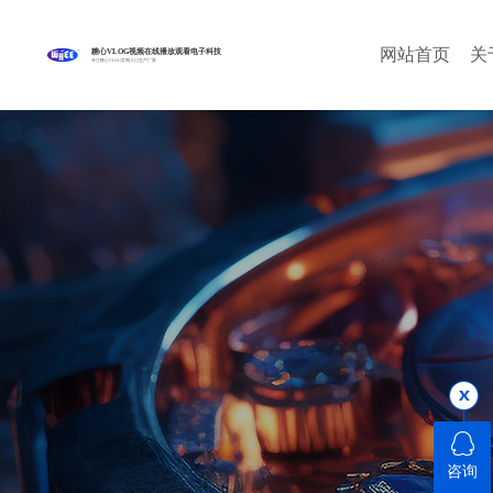
网站首页
关
糖心VLOG视频在线播放观看电子科技
专注糖心VLOG官网入口生产厂家
咨询