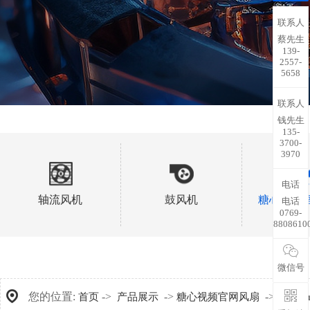
联系人
蔡先生
139-
2557-
5658
联系人
钱先生
135-
3700-
3970
电话
轴流风机
鼓风机
糖心视频
电话
0769-
8808610
微信号
您的位置:
->
->
->
首页
产品展示
糖心视频官网风扇
50x10