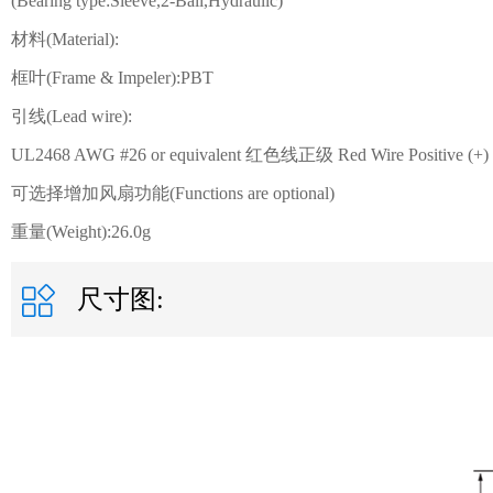
(Bearing type:Sleeve,2-Ball,Hydraulic)
材料(Material):
框叶(Frame & Impeler):PBT
引线(Lead wire):
UL2468 AWG #26 or equivalent 红色线正级 Red Wire Positive (+
可选择增加风扇功能(Functions are optional)
重量(Weight):26.0g
尺寸图: