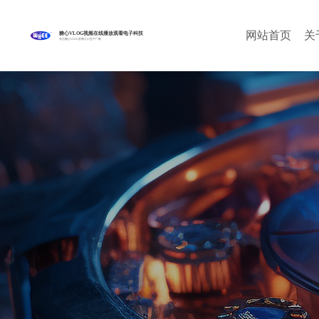
网站首页
关
糖心VLOG视频在线播放观看电子科技
专注糖心VLOG官网入口生产厂家