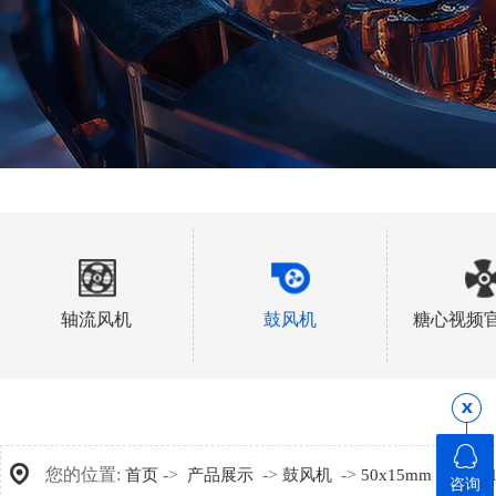
轴流风机
鼓风机
糖心视频
您的位置:
->
->
->
->
首页
产品展示
鼓风机
50x15mm
B501
咨询