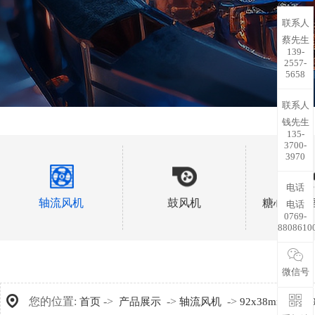
联系人
蔡先生
139-
2557-
5658
联系人
钱先生
135-
3700-
3970
电话
轴流风机
鼓风机
糖心视频
电话
0769-
8808610
微信号
您的位置:
->
->
->
->
首页
产品展示
轴流风机
92x38mm
A