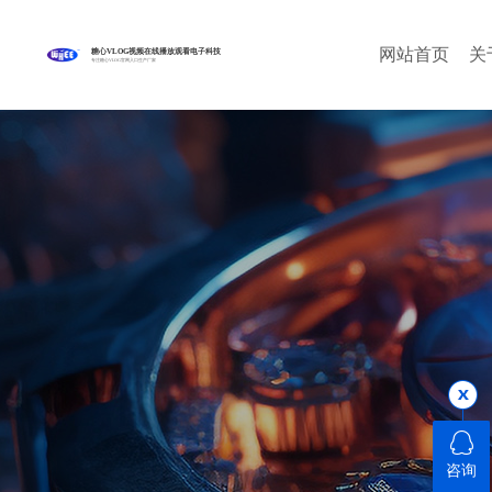
网站首页
关
糖心VLOG视频在线播放观看电子科技
专注糖心VLOG官网入口生产厂家
咨询