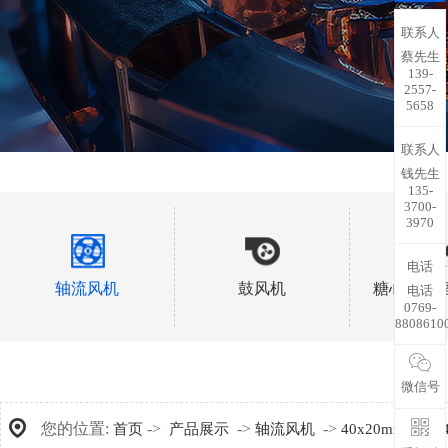
联系人
蔡先生
139-
2557-
5658
联系人
钱先生
135-
3700-
3970
电话
轴流风机
鼓风机
糖心视频
电话
0769-
8808610
微信号
您的位置:
->
->
->
->
首页
产品展示
轴流风机
40x20mm
A