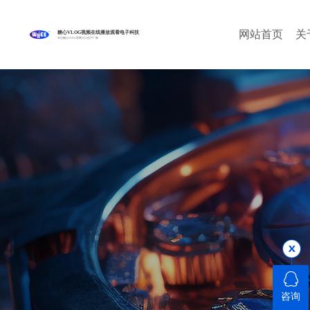
网站首页
关
糖心VLOG视频在线播放观看电子科技
专注糖心VLOG官网入口生产厂家
咨询